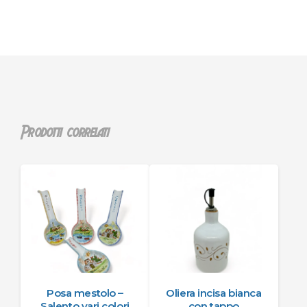
Prodotti correlati
Posa mestolo –
Oliera incisa bianca
Salento vari colori
con tappo